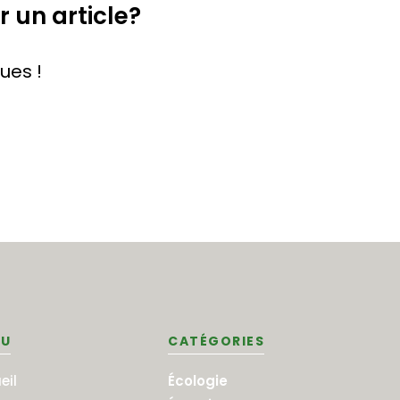
 un article?
ues !
U
CATÉGORIES
eil
Écologie