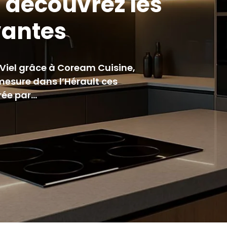
 découvrez les
vantes
-Viel grâce à Coream Cuisine,
mesure dans l’Hérault ces
trée par…